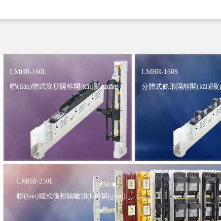
LMHR-160L
LMHR-160S
聯(lián)體式條形隔離開(kāi)關(guān)
分體式條形隔離開(kāi)關(g
LMHR-250L
聯(lián)體式條形隔離開(kāi)關(guān)