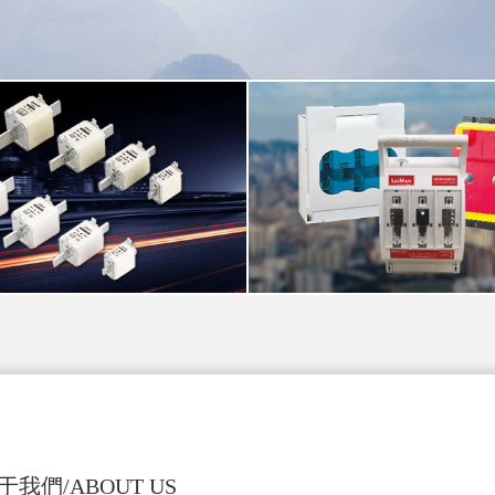
)于我們/ABOUT US