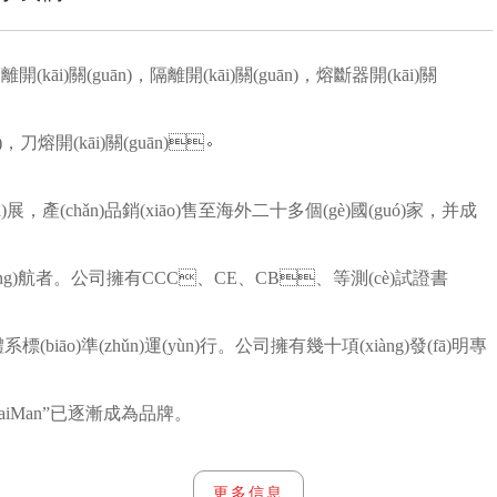
kāi)關(guān)，隔離開(kāi)關(guān)，熔斷器開(kāi)關
)，刀熔開(kāi)關(guān)。
fā)展，產(chǎn)品銷(xiāo)售至海外二十多個(gè)國(guó)家，并成
領(lǐng)航者。公司擁有CCC、
CE、CB、等測(cè)試證書
標(biāo)準(zhǔn)運(yùn)行。公司擁有幾十項(xiàng)
發(fā)明專
LaiMan”已逐
漸成為品牌。
更多信息