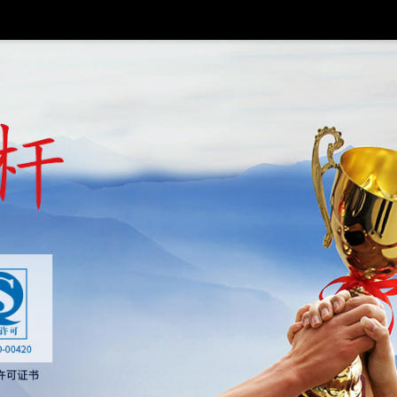
(zhì)
聯(lián)系我們
中文 / EN