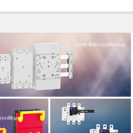
LMHR 母線(xiàn)系統(tǒng)
i)關(guān)