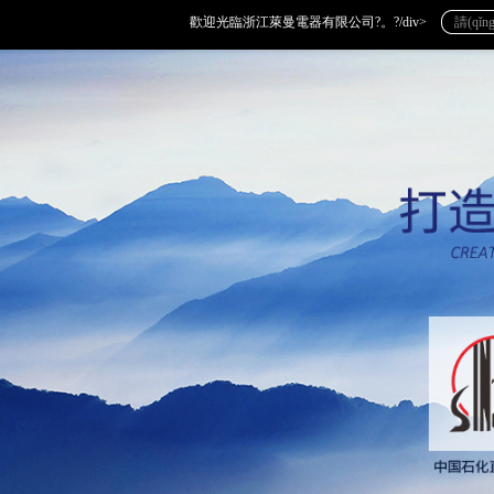
歡迎光臨浙江萊曼電器有限公司?。?/div>
萊曼首頁(y