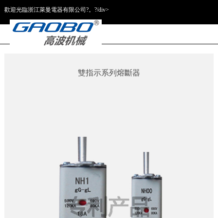
歡迎光臨浙江萊曼電器有限公司?。?/div>
雙指示系列熔斷器
條形隔離開關
熔斷器式隔離
母線系統(tǒng)
電纜分支箱
(guān)
開關(guān)